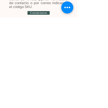
de contacto o por correo indicando
el código SKU.
Contáctanos
Contáctanos
+
569 7454 8838
infominijardines@gmail.com
Únete a nuestra lista de correos y recibe
promociones e información
Suscríbete ahora