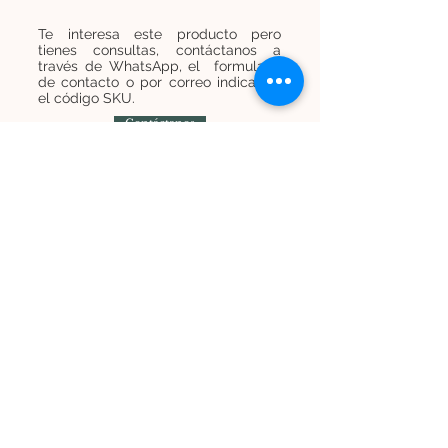
Te interesa este producto pero
tienes consultas, contáctanos a
través de WhatsApp, el formulario
de contacto o por correo indicando
el código SKU.
Contáctanos
Contáctanos
+
569 7454 8838
infominijardines@gmail.com
Únete a nuestra lista de correos y recibe
promociones e información