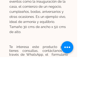
eventos como la inauguración de la
casa, el comienzo de un negocio,
cumpleaños, bodas, aniversarios y
otras ocasiones. Es un ejemplo vivo,
ideal de armonía y equilibrio.
Tamaño 30 cms de ancho x 50 cms
de alto.
Te interesa este producto pero
tienes consultas, contáctanos a
través de WhatsApp, el formulario
de contacto o por correo indicando
el código SKU.
Contáctanos
Contáctanos
+
569 7454 8838
infominijardines@gmail.com