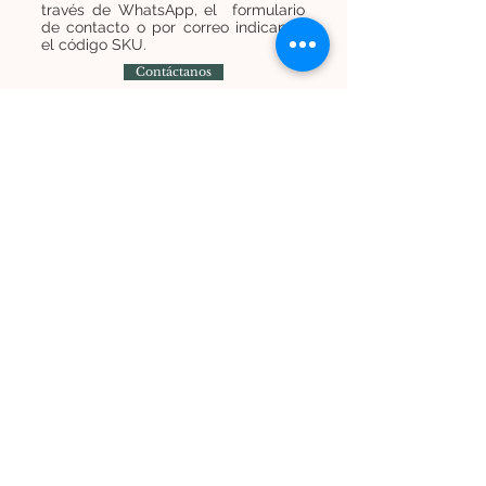
través de WhatsApp, el formulario
de contacto o por correo indicando
el código SKU.
Contáctanos
Contáctanos
+
569 7454 8838
infominijardines@gmail.com
Únete a nuestra lista de correos y recibe
promociones e información
Suscríbete ahora