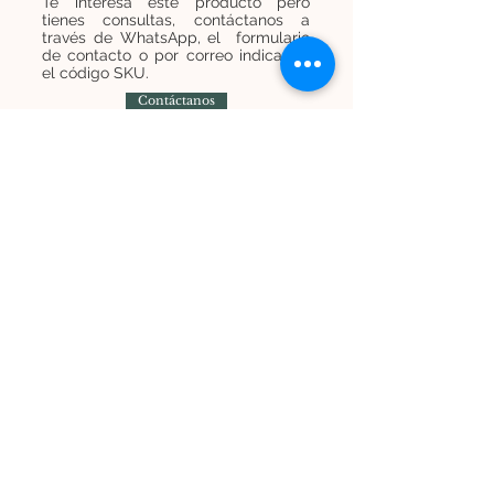
Te interesa este producto pero
tienes consultas, contáctanos a
través de WhatsApp, el formulario
de contacto o por correo indicando
el código SKU.
Contáctanos
Contáctanos
+
569 7454 8838
infominijardines@gmail.com
Únete a nuestra lista de correos y recibe
promociones e información