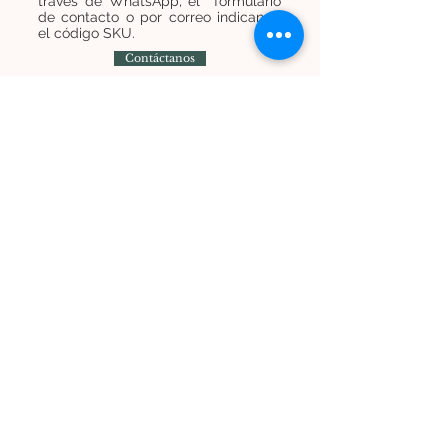
través de WhatsApp, el formulario
de contacto o por correo indicando
el código SKU.
Contáctanos
Contáctanos
+
569 7454 8838
infominijardines@gmail.com
Únete a nuestra lista de correos y recibe
promociones e información
Suscríbete ahora