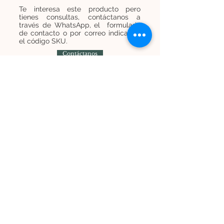
Te interesa este producto pero
tienes consultas, contáctanos a
través de WhatsApp, el formulario
de contacto o por correo indicando
el código SKU.
Contáctanos
Contáctanos
+
569 7454 8838
infominijardines@gmail.com
Únete a nuestra lista de correos y recibe
promociones e información