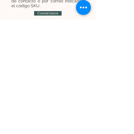
de contacto o por correo indicando
el código SKU.
Contáctanos
Contáctanos
+
569 7454 8838
infominijardines@gmail.com
Únete a nuestra lista de correos y recibe
promociones e información
Suscríbete ahora