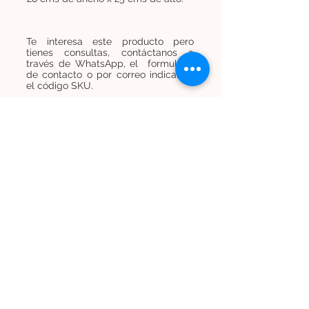
Te interesa este producto pero
tienes consultas, contáctanos a
través de WhatsApp, el formulario
de contacto o por correo indicando
el código SKU.
Contáctanos
Contáctanos
+
569 7454 8838
infominijardines@gmail.com
Únete a nuestra lista de correos y recibe
promociones e información