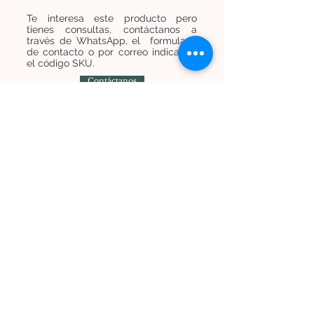
Te interesa este producto pero
tienes consultas, contáctanos a
través de WhatsApp, el formulario
de contacto o por correo indicando
el código SKU.
Contáctanos
Contáctanos
+
569 7454 8838
infominijardines@gmail.com
Únete a nuestra lista de correos y recibe
promociones e información